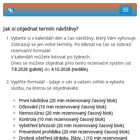
Rezervační systém Vetbook
Jak si objednat termín návštěvy?
Jak si objednat termín návštěvy?
Vyberte si v kalendáři den a čas návštěvy, který Vám vyhovuje.
Zobrazují se jen volné termíny. Po kliknutí na čas se zobrazí
rezervační formulář.
V kalendáři můžete listovat po týdnech.
Dnes se můžete objednat přes tento rezervační systém od
7.8.2026 (pátek)
do
4.10.2026 (neděle)
.
Vyplňte formulář - údaje o vás a vašem zvířeti a vyberte
službu, na kterou se objednáváte:
První návštěva (20 min rezervovaný časový blok)
Očkování (10 min rezervovaný časový blok)
Nemoc/úraz (20 min rezervovaný časový blok)
Kontrola (10 min rezervovaný časový blok)
Vyšetření březosti (20 min rezervovaný časový blok)
Preventivní prohlídka (20 min rezervovaný časový blok)
Drobná ošetření (drápky, žlázy...) (10 min rezervovaný